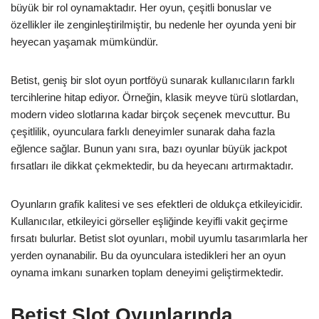
büyük bir rol oynamaktadır. Her oyun, çeşitli bonuslar ve
özellikler ile zenginleştirilmiştir, bu nedenle her oyunda yeni bir
heyecan yaşamak mümkündür.
Betist, geniş bir slot oyun portföyü sunarak kullanıcıların farklı
tercihlerine hitap ediyor. Örneğin, klasik meyve türü slotlardan,
modern video slotlarına kadar birçok seçenek mevcuttur. Bu
çeşitlilik, oyunculara farklı deneyimler sunarak daha fazla
eğlence sağlar. Bunun yanı sıra, bazı oyunlar büyük jackpot
fırsatları ile dikkat çekmektedir, bu da heyecanı artırmaktadır.
Oyunların grafik kalitesi ve ses efektleri de oldukça etkileyicidir.
Kullanıcılar, etkileyici görseller eşliğinde keyifli vakit geçirme
fırsatı bulurlar. Betist slot oyunları, mobil uyumlu tasarımlarla her
yerden oynanabilir. Bu da oyunculara istedikleri her an oyun
oynama imkanı sunarken toplam deneyimi geliştirmektedir.
Betist Slot Oyunlarında