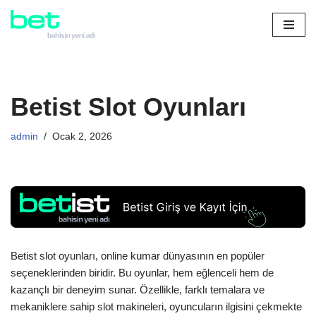
İçeriğe
geç
Betist Slot Oyunları
admin
Ocak 2, 2026
Betist slot oyunları, online kumar dünyasının en popüler
seçeneklerinden biridir. Bu oyunlar, hem eğlenceli hem de
kazançlı bir deneyim sunar. Özellikle, farklı temalara ve
mekaniklere sahip slot makineleri, oyuncuların ilgisini çekmekte