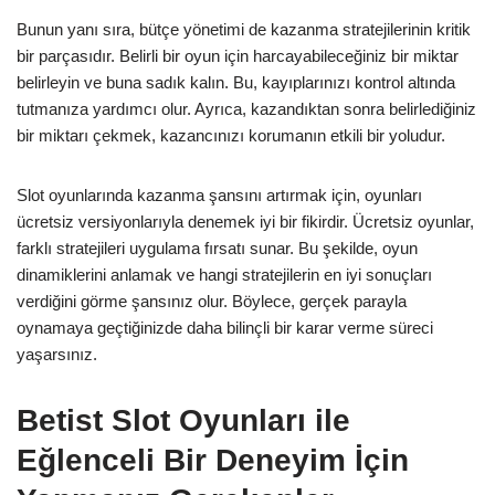
Bunun yanı sıra, bütçe yönetimi de kazanma stratejilerinin kritik
bir parçasıdır. Belirli bir oyun için harcayabileceğiniz bir miktar
belirleyin ve buna sadık kalın. Bu, kayıplarınızı kontrol altında
tutmanıza yardımcı olur. Ayrıca, kazandıktan sonra belirlediğiniz
bir miktarı çekmek, kazancınızı korumanın etkili bir yoludur.
Slot oyunlarında kazanma şansını artırmak için, oyunları
ücretsiz versiyonlarıyla denemek iyi bir fikirdir. Ücretsiz oyunlar,
farklı stratejileri uygulama fırsatı sunar. Bu şekilde, oyun
dinamiklerini anlamak ve hangi stratejilerin en iyi sonuçları
verdiğini görme şansınız olur. Böylece, gerçek parayla
oynamaya geçtiğinizde daha bilinçli bir karar verme süreci
yaşarsınız.
Betist Slot Oyunları ile
Eğlenceli Bir Deneyim İçin